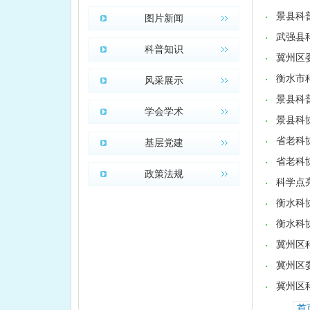
景县科
图片新闻
武强县
科普知识
冀州区
衡水市
风采展示
景县科
学会学术
景县科
省老科
基层党建
省老科
政策法规
科学点
衡水科
衡水科
冀州区
冀州区
冀州区
首