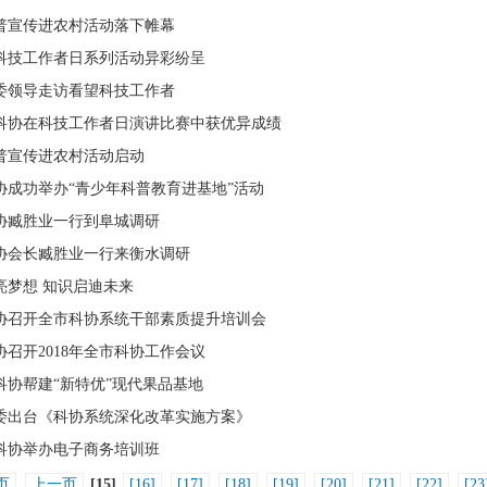
普宣传进农村活动落下帷幕
科技工作者日系列活动异彩纷呈
委领导走访看望科技工作者
科协在科技工作者日演讲比赛中获优异成绩
普宣传进农村活动启动
协成功举办“青少年科普教育进基地”活动
协臧胜业一行到阜城调研
协会长臧胜业一行来衡水调研
亮梦想 知识启迪未来
协召开全市科协系统干部素质提升培训会
协召开2018年全市科协工作会议
科协帮建“新特优”现代果品基地
委出台《科协系统深化改革实施方案》
科协举办电子商务培训班
页
上一页
[15]
[16]
[17]
[18]
[19]
[20]
[21]
[22]
[23