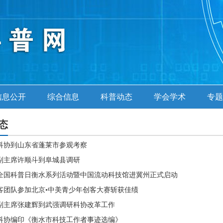
信息公开
综合信息
科普动态
学会学术
专题
态
科协到山东省蓬莱市参观考察
副主席许顺斗到阜城县调研
8年全国科普日衡水系列活动暨中国流动科技馆进冀州正式启动
客团队参加北京•中美青少年创客大赛斩获佳绩
副主席张建辉到武强调研科协改革工作
科协编印《衡水市科技工作者事迹选编》