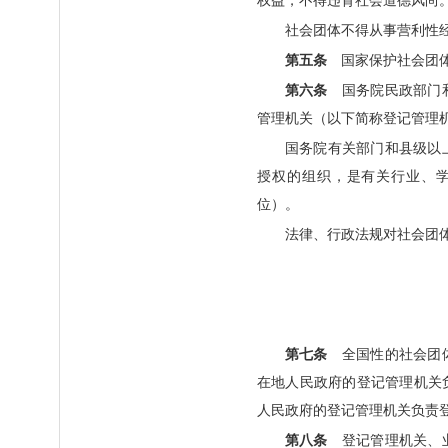
权益，不得违背社会道德风尚
社会团体不得从事营利性
第五条
国家保护社会团体
第六条
国务院民政部门和
管理机关（以下简称登记管理
国务院有关部门和县级以
授权的组织，是有关行业、
位）。
法律、行政法规对社会团
第七条
全国性的社会团体
在地人民政府的登记管理机关
人民政府的登记管理机关负责
第八条
登记管理机关、业