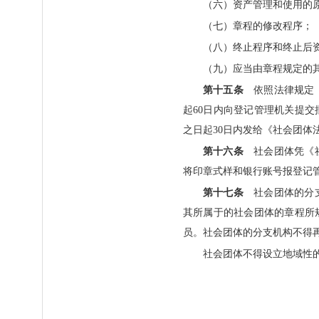
（六）资产管理和使用的
（七）章程的修改程序；
（八）终止程序和终止后
（九）应当由章程规定的
第十五条
依照法律规定，
起60日内向登记管理机关提
之日起30日内发给《社会团体
第十六条
社会团体凭《社
将印章式样和银行账号报登记
第十七条
社会团体的分支
其所属于的社会团体的章程所
员。社会团体的分支机构不得
社会团体不得设立地域性