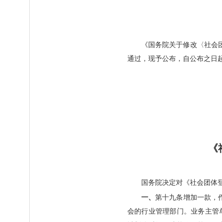
《国务院关于修改〈社会团
通过，现予公布，自公布之日
总
2026
《
国务院决定对《社会团体
一、
第十九条增加一款，
会的行业管理部门。业务主管