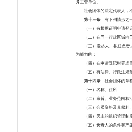
务主管单位。
社会团体的法定代表人，
第十三条
有下列情形之一
（一）有根据证明申请登
（二）在同一行政区域内
（三）发起人、拟任负责
为能力的；
（四）在申请登记时弄虚
（五）有法律、行政法规
第十四条
社会团体的章程
（一）名称、住所；
（二）宗旨、业务范围和
（三）会员资格及其权利
（四）民主的组织管理制
（五）负责人的条件和产