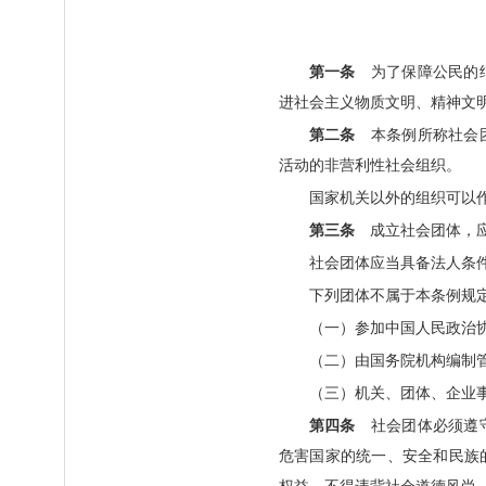
第一条
为了保障公民的结
进社会主义物质文明、精神文
第二条
本条例所称社会团
活动的非营利性社会组织。
国家机关以外的组织可以
第三条
成立社会团体，应
社会团体应当具备法人条
下列团体不属于本条例规
（一）参加中国人民政治
（二）由国务院机构编制
（三）机关、团体、企业
第四条
社会团体必须遵守
危害国家的统一、安全和民族