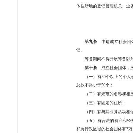
体住所地的登记管理机关、业
第九条
申请成立社会团体
记。
筹备期间不得开展筹备以
第十条
成立社会团体，应
（一）有50个以上的个
总数不得少于50个；
（二）有规范的名称和相
（三）有固定的住所；
（四）有与其业务活动相
（五）有合法的资产和经
和跨行政区域的社会团体有3