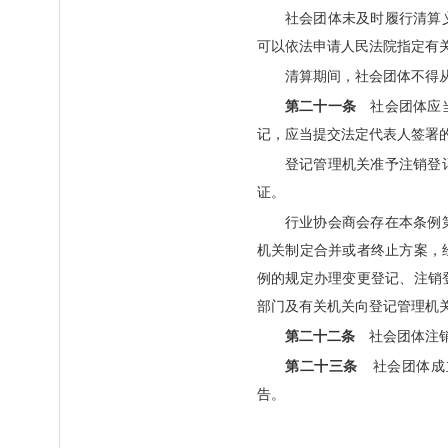
社会团体未及时履行清算
可以依法申请人民法院指定有
清算期间，社会团体不得
第二十一条
社会团体应当
记，应当提交法定代表人签署
登记管理机关准予注销登
证。
行业协会商会存在本条例
机关制定合并或者终止方案，
例的规定办理变更登记、注销
部门及有关机关向登记管理机
第二十二条
社会团体注销
第二十三条
社会团体成立
告。