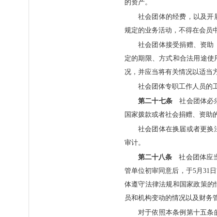
的资产。
社会团体的经费，以及开
规定的业务活动，不得在会员
社会团体接受捐赠、资助
定的期限、方式和合法用途使
况，并应当将有关情况以适当
社会团体专职工作人员的
第二十七条
社会团体必须
国家拨款或者社会捐赠、资助
社会团体在换届或者更换
审计。
第二十八条
社会团体应当
管单位初审同意后，于5月31
体遵守法律法规和国家政策的
员和机构变动的情况以及财务
对于依照本条例第十五条